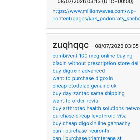
08/07/2026 03:13 (UTC+00:00)
https://www.millionwaves.com/wp-
content/pages/kak_podobraty_kache
zuqhqqc
08/07/2026 03:05 
combivent 100 mcg online buying
biaxin without prescription store del
buy digoxin advanced
want to purchase digoxin
cheap etodolac genuine uk
buy day zantac same shipping
want to order revia
buy arthrotec health solutions netwo
purchase cheap levothroid visa
buy cheap digoxin line gannachy
can i purchase neurontin
can i purchase triamterene st