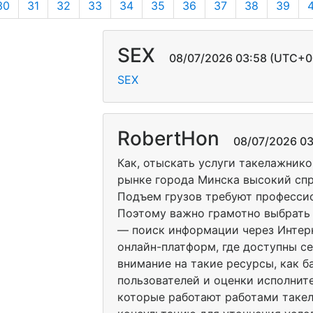
30
31
32
33
34
35
36
37
38
39
SEX
08/07/2026 03:58 (UTC+0
SEX
RobertHon
08/07/2026 03:
Как, отыскать услуги такелажни
рынке города Минска высокий сп
Подъем грузов требуют профессио
Поэтому важно грамотно выбрать
— поиск информации через Интер
онлайн-платформ, где доступны с
внимание на такие ресурсы, как 
пользователей и оценки исполните
которые работают работами такел