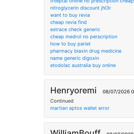
trileptal online no prescription cheap
nitroglycerin discount jhl3r
want to buy revia
cheap revia find
estrace check generic
cheap medrol no perscription
how to buy pariet
pharmacy biaxin drug medicine
name generic digoxin
etodolac australia buy online
Henryoremi
08/07/2026 02
Continued
martian aptos wallet error
WilliamBouff