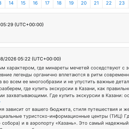
3
14
15
16
17
18
19
20
21
22
23
5:29 (UTC+00:00)
/2026 05:22 (UTC+00:00)
ым характером, где минареты мечетей соседствуют с 
евние легенды органично вплетаются в ритм современн
а во всем ее многообразии и не упустить важные детал
зберем, где купить экскурсии в Казани, как правильн
и захватывающими. Где купить экскурсии в Казани: о
у
я зависит от вашего бюджета, стиля путешествия и ж
циальные туристско-информационные центры (ТИЦ) Где:
 собора) и в аэропорту «Казань». Это самый надежный 