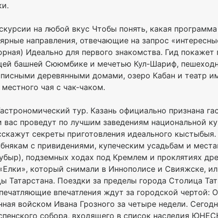
и.
кскурсии на любой вкус Чтобы понять, какая программа
ярные направления, отвечающие на запрос «интересные
орная) Идеально для первого знакомства. Гид покажет
щей башней Сююмбике и мечетью Кул-Шариф, пешеходн
списными деревянными домами, озеро Кабан и театр и
местного чая с чак-чаком.
астрономический тур. Казань официально признана г
и вас проведут по лучшим заведениям национальной кух
сскажут секреты приготовления идеального кыстыбыя.
бнякам с привидениями, купеческим усадьбам и места
 убыр), подземных ходах под Кремлем и проклятиях дре
«Елки», который снимали в Иннополисе и Свияжске, ил
ы Татарстана. Поездки за пределы города Столица Та
печатляющие впечатления ждут за городской чертой: 
нная войском Ивана Грозного за четыре недели. Сегодн
пенского собора, входящего в список наследия ЮНЕСК