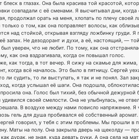
 блеск в глазах. Она была красива той красотой, кото
вки совпадали с её сменами. Я высчитывал дни, когда 
ая, продолжал орать на меня, хлопать по плечу своей 
л только о том, как она поправляет волосы, как облизыв
тся над стойкой, открывая взгляду ложбинку груди. Я п
ё запах. Не дезодорант и духи, а её, настоящий, — то
Я был уверен, что не любит. По тому, как она отстранял
ому, как она вздрагивала, когда он повышал голос.
же, как тогда, в тот вечер. Я сижу на скамье для жима,
нт, когда всё началось. Это было в пятницу. Сергей уех
 ли судить, то ли выступать, я так и не понял. Зал за
ход, когда услышал её шаги. Она подошла, облокотила
спросила она. Голос был тихий, без обычной дежурной 
м удивился своей смелости. Она не улыбнулась, не отве
 решала. В воздухе между нами повисло напряжение. Я 
возь гель для душа пробивался её собственный аромат.
ергей говорил, у тебя с этим проблемы. Мы прошли в п
ену. Маты на полу. Она закрыла дверь на щеколду — пр
 как дурак, не зная, куда девать руки. А она села на ма