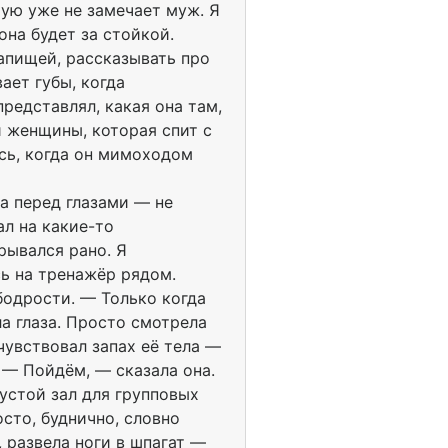
рую уже не замечает муж. Я
она будет за стойкой.
лапищей, рассказывать про
ает губы, когда
редставлял, какая она там,
й женщины, которая спит с
ась, когда он мимоходом
 а перед глазами — не
ал на какие-то
крывался рано. Я
сь на тренажёр рядом.
бодрости. — Только когда
ла глаза. Просто смотрела
чувствовал запах её тела —
 — Пойдём, — сказала она.
устой зал для групповых
осто, буднично, словно
т, развела ноги в шпагат —