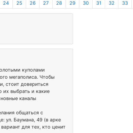
24
25
26
27
28
29
30
31
32
33
золотыми куполами
ого мегаполиса. Чтобы
и, стоит довериться
о их выбрать и какие
сновные каналы
елания общаться с
 ул. Баумана, 49 (в арке
вариант для тех, кто ценит