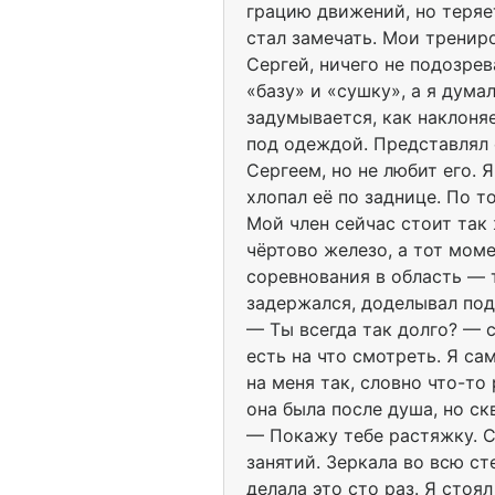
грацию движений, но теряет
стал замечать. Мои трениро
Сергей, ничего не подозрев
«базу» и «сушку», а я дума
задумывается, как наклоняе
под одеждой. Представлял е
Сергеем, но не любит его. 
хлопал её по заднице. По т
Мой член сейчас стоит так 
чёртово железо, а тот моме
соревнования в область — то
задержался, доделывал под
— Ты всегда так долго? — 
есть на что смотреть. Я са
на меня так, словно что-то
она была после душа, но ск
— Покажу тебе растяжку. С
занятий. Зеркала во всю ст
делала это сто раз. Я стоял