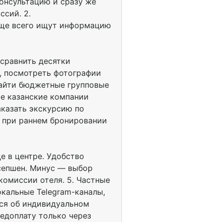
консультацию и сразу же
сий. 2.
аще всего ищут информацию
сравнить десятки
, посмотреть фотографии
найти бюджетные групповые
е казанские компании
аказать экскурсию по
о при раннем бронировании
е в центре. Удобство
есепшен. Минус — выбор
комиссии отеля. 5. Частные
окальные Telegram-каналы,
ься об индивидуальном
едоплату только через