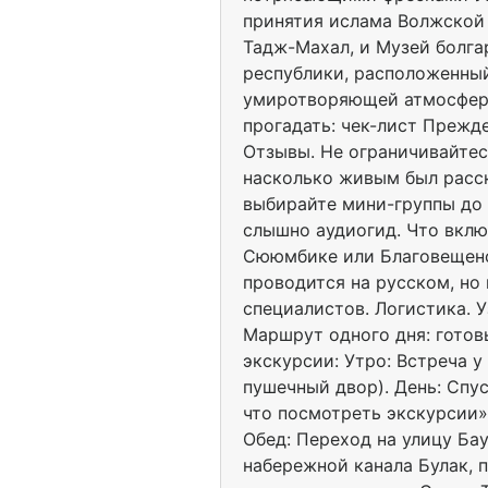
принятия ислама Волжской 
Тадж-Махал, и Музей болг
республики, расположенный
умиротворяющей атмосферы
прогадать: чек-лист Прежд
Отзывы. Не ограничивайтес
насколько живым был расск
выбирайте мини-группы до 
слышно аудиогид. Что вклю
Сююмбике или Благовещенс
проводится на русском, но
специалистов. Логистика. У
Маршрут одного дня: готов
экскурсии: Утро: Встреча 
пушечный двор). День: Спу
что посмотреть экскурсии»
Обед: Переход на улицу Бау
набережной канала Булак, 