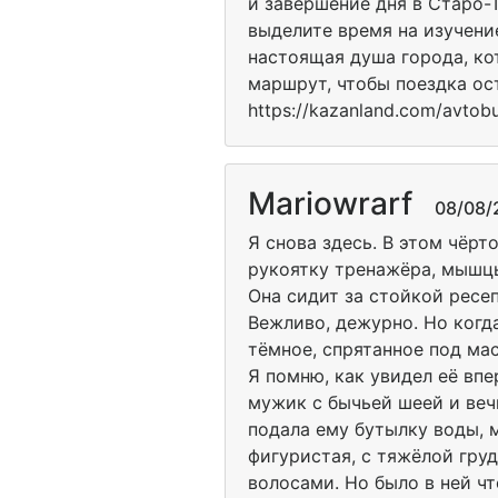
и завершение дня в Старо-Т
выделите время на изучени
настоящая душа города, ко
маршрут, чтобы поездка ос
https://kazanland.com/avto
Mariowrarf
08/08/20
Я снова здесь. В этом чёр
рукоятку тренажёра, мышцы
Она сидит за стойкой ресе
Вежливо, дежурно. Но когд
тёмное, спрятанное под ма
Я помню, как увидел её впе
мужик с бычьей шеей и веч
подала ему бутылку воды, 
фигуристая, с тяжёлой гру
волосами. Но было в ней чт