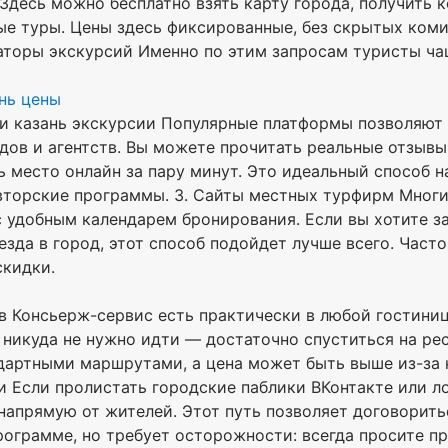
 Здесь можно бесплатно взять карту города, получить 
е туры. Цены здесь фиксированные, без скрытых комис
аторы экскурсий Именно по этим запросам туристы ч
нь цены
ни казань экскурсии Популярные платформы позволяют 
дов и агентств. Вы можете прочитать реальные отзывы
 место онлайн за пару минут. Это идеальный способ 
вторские программы. 3. Сайты местных турфирм Многи
 удобным календарем бронирования. Если вы хотите з
езда в город, этот способ подойдет лучше всего. Част
скидки.
ов Консьерж-сервис есть практически в любой гостиниц
м никуда не нужно идти — достаточно спуститься на р
дартными маршрутами, а цена может быть выше из-за 
и Если пролистать городские паблики ВКонтакте или л
апрямую от жителей. Этот путь позволяет договорит
рограмме, но требует осторожности: всегда просите пр