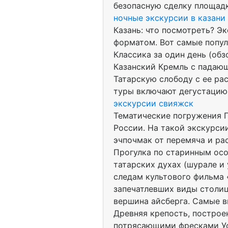
безопасную сделку площадк
ночные экскурсии в казани
Казань: что посмотреть? Э
форматом. Вот самые попул
Классика за один день (обз
Казанский Кремль с падаю
Татарскую слободу с ее ра
туры включают дегустацию 
экскурсии свияжск
Тематические погружения Г
России. На такой экскурси
эчпочмак от перемяча и ра
Прогулка по старинным осо
татарских духах (шурале и
следам культового фильма 
запечатлевших виды столиц
вершина айсберга. Самые в
Древняя крепость, построе
потрясающими фресками Ус