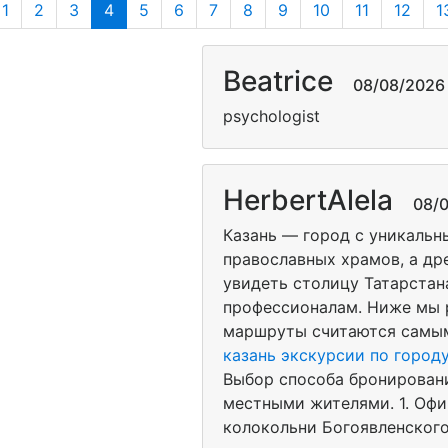
1
2
3
4
5
6
7
8
9
10
11
12
1
Beatrice
08/08/2026 0
psychologist
HerbertAlela
08/08
Казань — город с уникальн
православных храмов, а др
увидеть столицу Татарстан
профессионалам. Ниже мы ра
маршруты считаются самым
казань экскурсии по город
Выбор способа бронировани
местными жителями. 1. Офи
колокольни Богоявленского