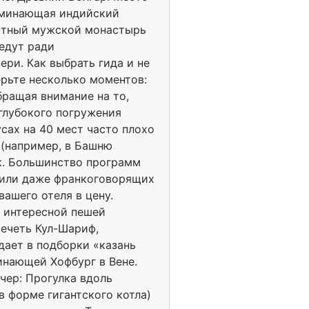
поминающая индийский
естный мужской монастырь
едут ради
и. Как выбрать гида и не
ерьте несколько моментов:
бращая внимание на то,
 глубокого погружения
сах на 40 мест часто плохо
 (например, в Башню
к. Большинство программ
х или даже франкоговорящих
вашего отеля в цену.
й интересной пешей
мечеть Кул-Шариф,
дает в подборки «казань
инающей Хофбург в Вене.
чер: Прогулка вдоль
 форме гигантского котла)