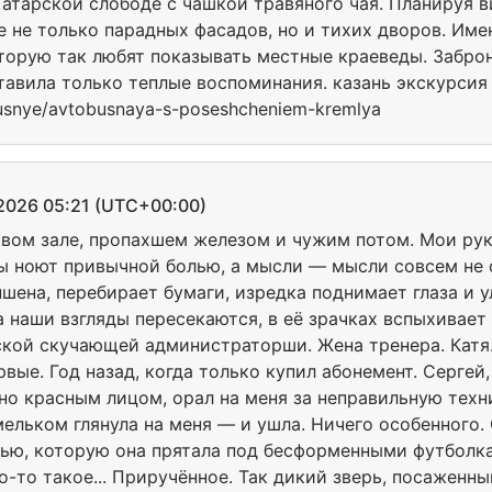
атарской слободе с чашкой травяного чая. Планируя в
е не только парадных фасадов, но и тихих дворов. Им
торую так любят показывать местные краеведы. Забро
тавила только теплые воспоминания. казань экскурсия
busnye/avtobusnaya-s-poseshcheniem-kremlya
26 05:21 (UTC+00:00)
товом зале, пропахшем железом и чужим потом. Мои ру
 ноют привычной болью, а мысли — мысли совсем не о 
пшена, перебирает бумаги, изредка поднимает глаза и 
а наши взгляды пересекаются, в её зрачках вспыхивает
ской скучающей администраторши. Жена тренера. Катя
рвые. Год назад, когда только купил абонемент. Сергей
но красным лицом, орал на меня за неправильную техн
мельком глянула на меня — и ушла. Ничего особенного.
дью, которую она прятала под бесформенными футбол
о-то такое... Приручённое. Так дикий зверь, посаженны