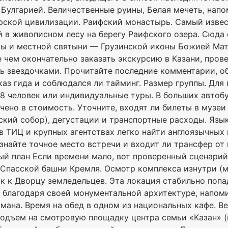
Булгарией. Величественные руины, Белая мечеть, на
арской цивилизации. Раифский монастырь. Самый изв
 в живописном лесу на берегу Раифского озера. Сюда 
 и местной святыни — Грузинской иконы Божией Матер
е чем окончательно заказать экскурсию в Казани, пров
ь звездочками. Прочитайте последние комментарии, о
аз гида и соблюдался ли тайминг. Размер группы. Для
8 человек или индивидуальные туры. В больших автобу
чено в стоимость. Уточните, входят ли билеты в музеи
кий собор), дегустации и транспортные расходы. Язы
 в ТИЦ и крупных агентствах легко найти англоязычны
знайте точное место встречи и входит ли трансфер от 
ый план Если времени мало, вот проверенный сценари
у Спасской башни Кремля. Осмотр комплекса изнутри (
ск к Дворцу земледельцев. Эта локация стабильно попа
 благодаря своей монументальной архитектуре, напом
мана. Время на обед в одном из национальных кафе. Ве
подъем на смотровую площадку центра семьи «Казан» (в