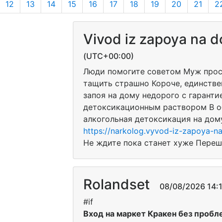
12
13
14
15
16
17
18
19
20
21
2
Vivod iz zapoya na 
(UTC+00:00)
Люди помогите советом Муж прост
тащить страшно Короче, единстве
запоя на дому недорого с гаранти
детоксикационным раствором В о
алкогольная детоксикация на дом
https://narkolog.vyvod-iz-zapoya-
Не ждите пока станет хуже Переш
Rolandset
08/08/2026 14:1
#if
Вход на маркет Кракен без пробл