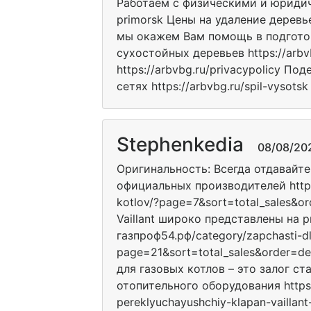
Работаем с физическими и юридиче
primorsk Цены на удаление деревьев
мы окажем Вам помощь в подготов
сухостойных деревьев https://arbvb
https://arbvbg.ru/privacypolicy Поде
сетях https://arbvbg.ru/spil-vysotsk
Stephenkedia
08/08/2026
Оригинальность: Всегда отдавайт
официальных производителей https:
kotlov/?page=7&sort=total_sales&or
Vaillant широко представлены на р
газпроф54.рф/category/zapchasti-dl
page=21&sort=total_sales&order=d
для газовых котлов – это залог с
отопительного оборудования https:
pereklyuchayushchiy-klapan-vailla