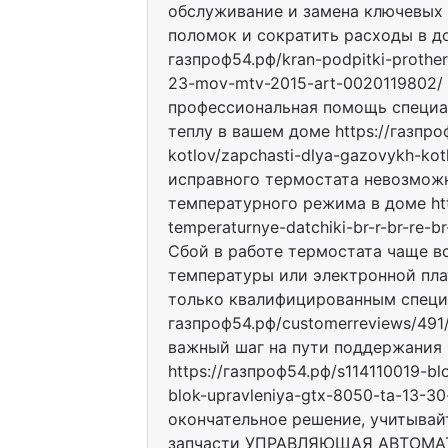
обслуживание и замена ключевых
поломок и сократить расходы в до
газпроф54.рф/kran-podpitki-prother
23-mov-mtv-2015-art-0020119802/
профессиональная помощь специал
теплу в вашем доме https://газпро
kotlov/zapchasti-dlya-gazovykh-kotl
исправного термостата невозмож
температурного режима в доме http
temperaturnye-datchiki-br-r-br-re-
Сбой в работе термостата чаще в
температуры или электронной пла
только квалифицированным специа
газпроф54.рф/customerreviews/491
важный шаг на пути поддержания
https://газпроф54.рф/s114110019-bl
blok-upravleniya-gtx-8050-ta-13-3
окончательное решение, учитыва
запчасти УПРАВЛЯЮЩАЯ АВТОМАТ