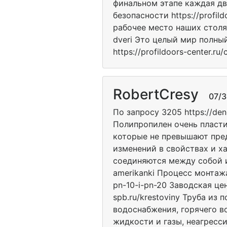
финальном этапе каждая дв
безопасности https://profil
рабочее место наших столяр
dveri Это целый мир полны
https://profildoors-center.ru/
RobertCresy
07/31/
По запросу 3205 https://dene
Полипропилен очень пластичн
которые не превышают пред
изменений в свойствах и хар
соединяются между собой и
amerikanki Процесс монтажа
pn-10-i-pn-20 Заводская це
spb.ru/krestoviny Труба из
водоснабжения, горячего в
жидкости и газы, неагресси