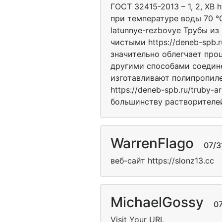
ГОСТ 32415-2013 – 1, 2, ХВ 
при температуре воды 70 °C
latunnye-rezbovye Трубы из
чистыми https://deneb-spb
значительно облегчает про
другими способами соединен
изготавливают полипропиле
https://deneb-spb.ru/truby
большинству растворителей 
WarrenFlago
07/31/
веб-сайт https://slonz13.cc
MichaelGossy
07/3
Visit Your URL