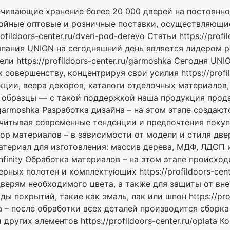
ивающие хранение более 20 000 дверей на постоянной о
ебойные оптовые и розничные поставки, осуществляющи
fildoors-center.ru/dveri-pod-derevo Cтатьи https://profil
мпания UNION на сегодняшний день является лидером 
ли https://profildoors-center.ru/garmoshka Сегодня UNI
совершенству, концентрируя свои усилия https://profild
ции, веера декоров, каталоги отделочных материалов,
и образцы — с такой поддержкой наша продукция прод
ru/garmoshka Разработка дизайна – на этом этапе создаю
итывая современные тенденции и предпочтения покупате
ыбор материалов – в зависимости от модели и стиля дв
териал для изготовления: массив дерева, МДФ, ЛДСП 
ru/infinity Обработка материалов – на этом этапе происх
рных полотен и комплектующих https://profildoors-cent
дверям необходимого цвета, а также для защиты от вн
ы покрытий, такие как эмаль, лак или шпон https://prof
ка – после обработки всех деталей производится сборка
 других элементов https://profildoors-center.ru/oplata К