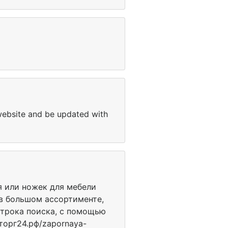
 website and be updated with
я или ножек для мебели
я в большом ассортименте,
строка поиска, с помощью
торг24.рф/zapornaya-