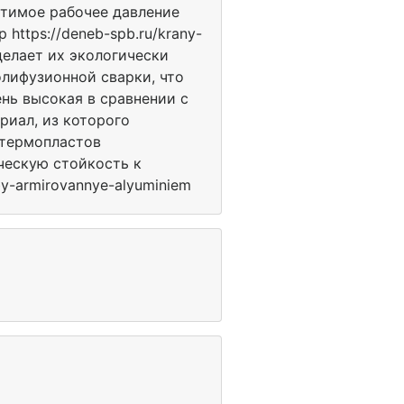
устимое рабочее давление
https://deneb-spb.ru/krany-
делает их экологически
олифузионной сварки, что
нь высокая в сравнении с
ериал, из которого
 термопластов
ическую стойкость к
y-armirovannye-alyuminiem