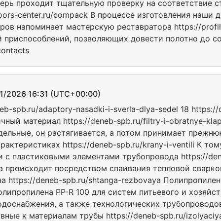
ерь проходит тщательную проверку на соответствие с
doors-center.ru/compack В процессе изготовления наши 
ов напоминает мастерскую реставратора https://profild
й приспособлений, позволяющих довести полотно до с
contacts
2026 16:31 (UTC+00:00)
b-spb.ru/adaptory-nasadki-i-sverla-dlya-sedel 18 https://
ый материал https://deneb-spb.ru/filtry-i-obratnye-kla
ельные, он растягивается, а потом принимает прежню
актеристиках https://deneb-spb.ru/krany-i-ventili К то
 с пластиковыми элементами трубопровода https://den
 происходит посредством спаивания тепловой сваркой h
на https://deneb-spb.ru/shtanga-rezbovaya Полипропилен
 полипропилена PP-R 100 для систем питьевого и хозяйс
одоснабжения, а также технологических трубопровод
вные к материалам трубы https://deneb-spb.ru/izolyaci