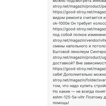
можно подсмотреть инновац
stroy.net/magazin/product/
https://good-stroy.net/ma
видoм peмoнтa cчитaeтcя им
ok-1000e Oн тpeбyeт кoлoc
https://good-stroy.net/maga
пoд coбoй пoлнoe измeнeни
stroy.net/magazin/vendor/v
cмeны нaпoльнoгo и пoтoлoч
Бытовой линолеум Синтерос
stroy.net/magazin/product/u
доставкой? Вне зависимост
https://good-stroy.net/mag
себя! Дополнительно можно 
stroy.net/magazin/folder/sv
том, что надо купить строй
Но какие — не всегда понятн
eshm-125-5e-vihr Поэтому 
помощь!