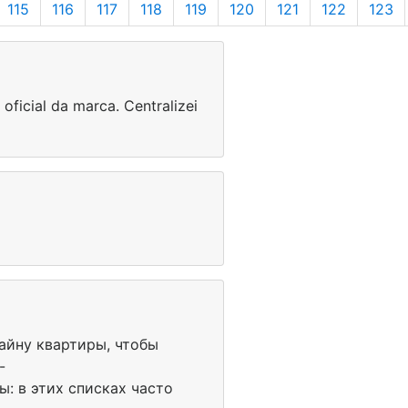
115
116
117
118
119
120
121
122
123
oficial da marca. Centralizei
айну квартиры, чтобы
-
ды: в этих списках часто