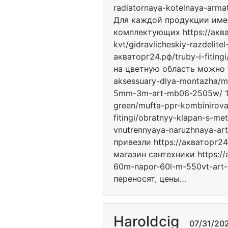
radiatornaya-kotelnaya-arma
Для каждой продукции име
комплектующих https://аквато
kvt/gidravlicheskiy-razdelit
акваторг24.рф/truby-i-fitin
на цветную область можно у
aksessuary-dlya-montazha/ma
5mm-3m-art-mb06-2505w/ 169 
green/mufta-ppr-kombinirovan
fitingi/obratnyy-klapan-s-me
vnutrennyaya-naruzhnaya-ar
привезли https://акваторг2
магазин сантехники https://
60m-napor-60l-m-550vt-art
переносят, цены…
Haroldcig
07/31/2026