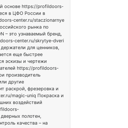
снове https://profildoors-
еся в ЦФО России в
doors-center.ru/staczionarnye
российского рынка по
ON – это узнаваемый бренд,
oors-center.ru/skrytye-dveri
 держатели для ценников,
ается еще быстрее
тся эскизы и чертежи
лей https://profildoors-
ери производитель
или другие
одит раскрой, фрезеровка и
er.ru/magic-uniq Покраска и
ешних воздействий
ildoors-
 дверных полотен,
онтроль качества – на