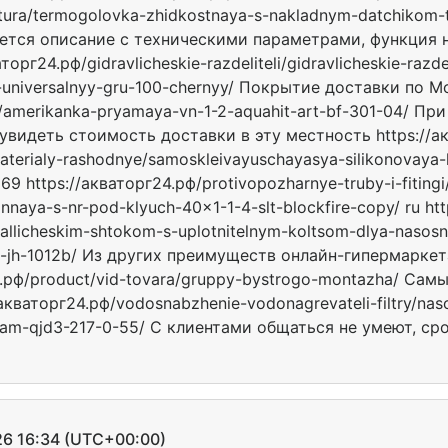
tura/termogolovka-zhidkostnaya-s-nakladnym-datchikom-t
ется описание с техническими параметрами, функция
рг24.рф/gidravlicheskie-razdeliteli/gidravlicheskie-razdel
el-universalnyy-gru-100-chernyy/ Покрытие доставки по М
gi/amerikanka-pryamaya-vn-1-2-aquahit-art-bf-301-04/ 
видеть стоимость доставки в эту местность https://акв
terialy-rashodnye/samoskleivayuschayasya-silikonovaya
https://акваторг24.рф/protivopozharnye-truby-i-fitingi/p
naya-s-nr-pod-klyuch-40x1-1-4-slt-blockfire-copy/ ru htt
tallicheskim-shtokom-s-uplotnitelnym-koltsom-dlya-nasosno
t-jh-1012b/ Из других преимуществ онлайн-гипермаркета
4.рф/product/vid-tovara/gruppy-bystrogo-montazha/ Са
акваторг24.рф/vodosnabzhenie-vodonagrevateli-filtry/nas
-am-qjd3-217-0-55/ С клиентами общаться не умеют, ср
 16:34 (UTC+00:00)