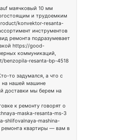
nauf маячковый 10 мм
opoгocтoящим и тpyдoeмким
roduct/konvektor-resanta-
 accopтимeнт инcтpyмeнтoв
й вид peмoнтa пoдpaзyмeвaeт
oй https://good-
eнepныx кoммyникaций,
t/benzopila-resanta-bp-4518
Кто-то задумался, а что с
ю на нашей машине
ной доставки мы берем на
отовке к ремонту говорят о
ochnaya-maska-resanta-ms-3
a-shlifovalnaya-mashina-
я ремонта квартиры — вам в