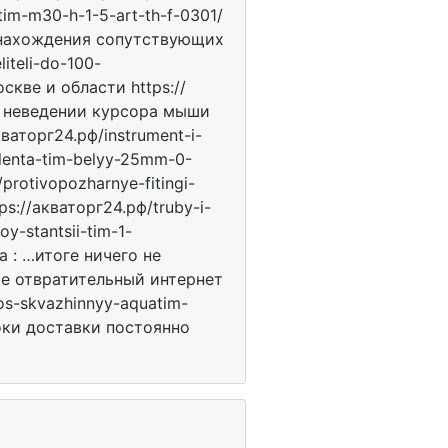
im-m30-h-1-5-art-th-f-0301/
 нахождения сопутствующих
iteli-do-100-
оскве и области https://
При неведении курсора мыши
аторг24.рф/instrument-i-
-lenta-tim-belyy-25mm-0-
rotivopozharnye-fitingi-
ps://акваторг24.рф/truby-i-
y-stantsii-tim-1-
 : …итоге ничего не
мые отвратительный интернет
os-skvazhinnyy-aquatim-
оки доставки постоянно