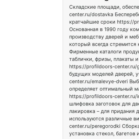
Складские площади, обеспеч
center.ru/dostavka Беспер
кратчайшие сроки https://pro
Основанная в 1990 году ко
производству дверей и мебе
который всегда стремится к 
Фирменные каталоги продук
таблички, фризы, плакаты 
https://profildoors-center.
будущих моделей дверей, уч
center.ru/emalevye-dveri В
определяет оптимальный ма
https://profildoors-center.
шлифовка заготовок для две
лакировка – для придания 
используются различные вид
center.ru/peregorodki Сбор
установка стекол, багетов и