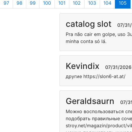
97
98
99
100
101
102
103
104
105
catalog slot
07/31/2
Pra não cair em golpe, uso 3u
minha conta só lá.
Kevindix
07/31/2026 
другие https://slon6-at.at/
Geraldsaurn
07/31/
Можно воспользоваться сп
подобрать правильные соче
stroy.net/magazin/product/v