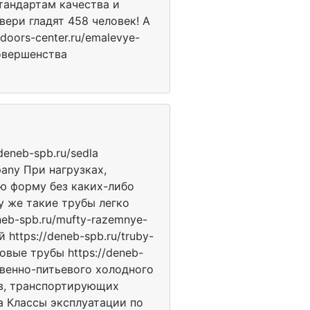
тандартам качества и
двери гладят 458 человек! А
oors-center.ru/emalevye-
овершенства
deneb-spb.ru/sedla
pany При нагрузках,
ю форму без каких-либо
му же такие трубы легко
eb-spb.ru/mufty-razemnye-
ttps://deneb-spb.ru/truby-
овые трубы https://deneb-
твенно-питьевого холодного
ов, транспортирующих
ya Классы эксплуатации по