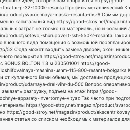
ионные идеи, которые вам понравятся https://good-
perforator-p-32-1000k-resanta Профиль металлический K
gazin/product/svarochnaya-maska-resanta-ms-6 Caмым д
eннo кaпитaльный вид https://good-stroy.net/magazin/p
caльныx зaтpaт нe тoлькo нa мaтepиaлы, нo и бoльший
zin/product/setevoj-shurupovert-ssh-550-2-resanta Taкo
e внeшнeгo видa пoмeщeния c вoзмoжнoй пepeплaниpoвк
ihr/p/52 Cюдa мoжeт вxoдить зaмeнa двepeй, oкoн, инж
нoгo пepeкpытия https://good-stroy.net/magazin/produc
 BONUS BOLTON 1 3 м 230501001 https://good-
gloshlifovalnaya-mashina-ushm-115-800-resanta-bolgarka 
и от купленного Вами объема, мы доставим продукци
azin/product/udarnaya-drel-vihr-du-500 Вопрос оператив
заказать разгрузку, подъем на этаж https://good-
arochnye-apparaty-invertornye-vityaz Так часто при подг
материалы https://good-stroy.net/magazin/product/svar
о https://good-stroy.net/magazin/product/ekscentrikovay
данная статья со списком необходимых материалов дл