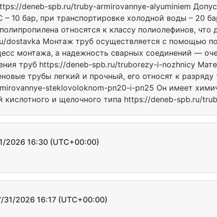
https://deneb-spb.ru/truby-armirovannye-alyuminiem Доп
 – 10 бар, при транспортировке холодной воды – 20 бар 
 полипропилена относятся к классу полиолефинов, что 
.ru/dostavka Монтаж труб осуществляется с помощью п
цесс монтажа, а надежность сварных соединений — оче
ия труб https://deneb-spb.ru/truborezy-i-nozhnicy Мат
новые трубы легкий и прочный, его относят к разряду
-armirovannye-steklovoloknom-pn20-i-pn25 Он имеет хим
кислотного и щелочного типа https://deneb-spb.ru/trub
2026 16:30 (UTC+00:00)
1/2026 16:17 (UTC+00:00)